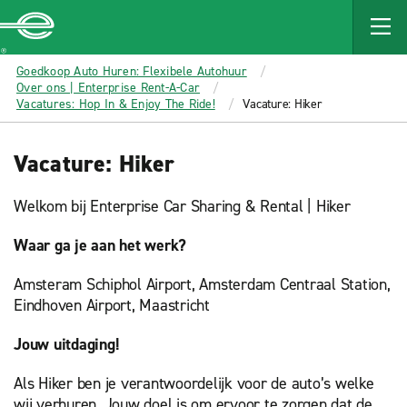
MAIN
CONTENT
Enterprise
Goedkoop Auto Huren: Flexibele Autohuur
Over ons | Enterprise Rent-A-Car
Vacatures: Hop In & Enjoy The Ride!
Vacature: Hiker
Vacature: Hiker
Welkom bij Enterprise Car Sharing & Rental | Hiker
Waar ga je aan het werk?
Amsteram Schiphol Airport, Amsterdam Centraal Station,
Eindhoven Airport, Maastricht
Jouw uitdaging!
Als Hiker ben je verantwoordelijk voor de auto’s welke
wij verhuren. Jouw doel is om ervoor te zorgen dat de