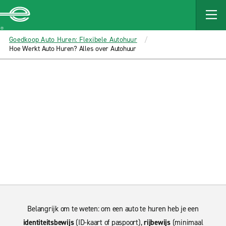
MAIN
CONTENT
Enterprise
Goedkoop Auto Huren: Flexibele Autohuur
Hoe Werkt Auto Huren? Alles over Autohuur
Belangrijk om te weten: om een auto te huren heb je een
identiteitsbewijs
(ID-kaart of paspoort),
rijbewijs
(minimaal