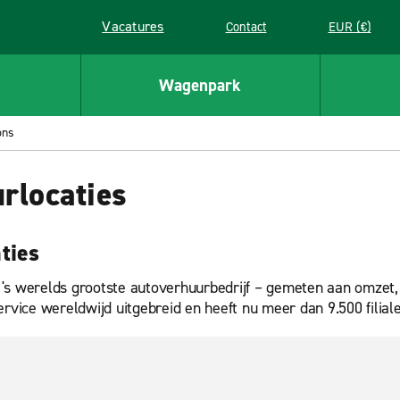
Vacatures
Contact
EUR (€)
Link wordt in een nieuw venster geopend
Wagenpark
ons
rlocaties
ties
 's werelds grootste autoverhuurbedrijf – gemeten aan omze
rvice wereldwijd uitgebreid en heeft nu meer dan 9.500 filialen