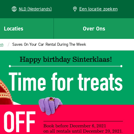
Een locatie zoeken
NLD (Nederlands)
Locaties
Over Ons
en
Saves On Your Car Rental During The Week