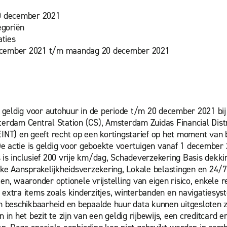
20 december 2021
egoriën
aties
ecember 2021 t/m maandag 20 december 2021
is geldig voor autohuur in de periode t/m 20 december 2021 b
terdam Central Station (CS), Amsterdam Zuidas Financial Dist
EINT) en geeft recht op een kortingstarief op het moment van
De actie is geldig voor geboekte voertuigen vanaf 1 december
is inclusief 200 vrije km/dag, Schadeverzekering Basis dekkin
jke Aansprakelijkheidsverzekering, Lokale belastingen en 24/7 
en, waaronder optionele vrijstelling van eigen risico, enkele r
 extra items zoals kinderzitjes, winterbanden en navigatiesys
n beschikbaarheid en bepaalde huur data kunnen uitgesloten z
 in het bezit te zijn van een geldig rijbewijs, een creditcard 