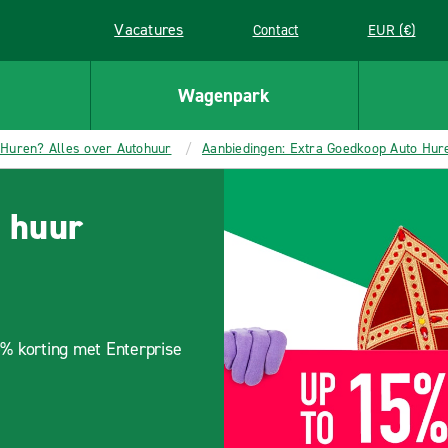
Vacatures
Contact
EUR (€)
Link wordt in een nieuw venster geopend
Wagenpark
Huren? Alles over Autohuur
Aanbiedingen: Extra Goedkoop Auto Hur
 huur
15% korting met Enterprise