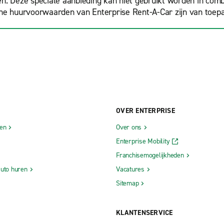
en. Deze speciale aanbieding kan niet gebruikt worden in com
ene huurvoorwaarden van Enterprise Rent-A-Car zijn van toepa
OVER ENTERPRISE
gen
Over ons
Enterprise Mobility
Franchisemogelijkheden
auto huren
Vacatures
Sitemap
KLANTENSERVICE